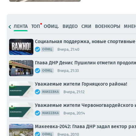
ЛЕНТА
ТОП
ОФИЦ.
ВИДЕО
СМИ
ВОЕНКОРЫ
МНЕ
Социальная поддержка, новые спортивные 
Вчера, 21:40
ОФИЦ.
Глава ДНР Денис Пушилин отметил продол
Вчера, 21:33
ОФИЦ.
Уважаемые жители Горняцкого района!
Вчера, 21:12
МАКЕЕВКА
Уважаемые жители Червоногвардейского и
Вчера, 20:14
МАКЕЕВКА
Макеевка-2042: Глава ДНР задал вектор р
Вчера, 20:10
ОФИЦ.