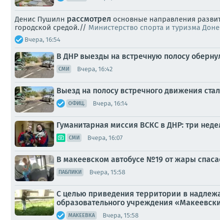
рассмотрел
Денис Пушилн
основные направления развит
городской средой.//
Министерство спорта и туризма Дон
Вчера, 16:54
В ДНР выезды на встречную полосу оберн
Вчера, 16:42
СМИ
Выезд на полосу встречного движения ста
Вчера, 16:14
ОФИЦ.
Гуманитарная миссия ВСКС в ДНР: три неде
Вчера, 16:07
СМИ
В макеевском автобусе №19 от жары спаса
Вчера, 15:58
ПАБЛИКИ
С целью приведения территории в надлеж
образовательного учреждения «Макеевски
Вчера, 15:58
МАКЕЕВКА