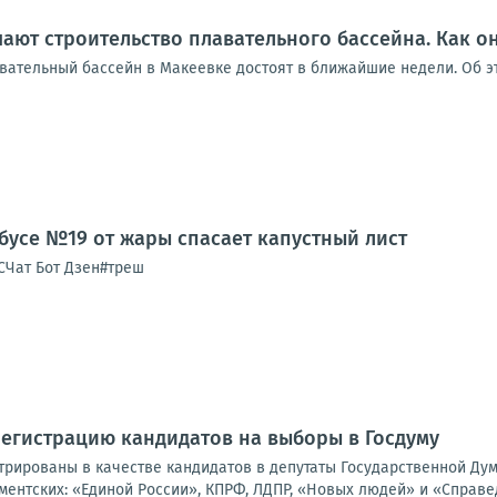
ают строительство плавательного бассейна. Как он
авательный бассейн в Макеевке достоят в ближайшие недели. Об эт
бусе №19 от жары спасает капустный лист
Чат Бот Дзен#треш
егистрацию кандидатов на выборы в Госдуму
трированы в качестве кандидатов в депутаты Государственной Дум
ентских: «Единой России», КПРФ, ЛДПР, «Новых людей» и «Справед