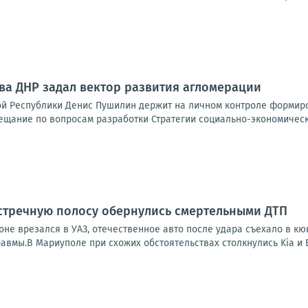
ава ДНР задал вектор развития агломерации
й Республики Денис Пушилин держит на личном контроле формиро
ещание по вопросам разработки Стратегии социально-экономическо
стречную полосу обернулись смертельными ДТП
оне врезался в УАЗ, отечественное авто после удара съехало в кю
авмы.В Мариуполе при схожих обстоятельствах столкнулись Kia и ВА