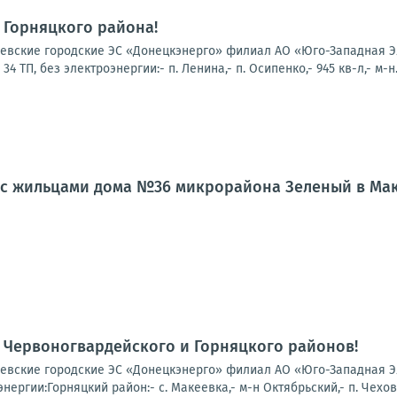
 Горняцкого района!
вские городские ЭС «Донецкэнерго» филиал АО «Юго-Западная Эл
 ТП, без электроэнергии:- п. Ленина,- п. Осипенко,- 945 кв-л,- м-н.
л с жильцами дома №36 микрорайона Зеленый в Ма
 Червоногвардейского и Горняцкого районов!
вские городские ЭС «Донецкэнерго» филиал АО «Юго-Западная Эле
нергии:Горняцкий район:- с. Макеевка,- м-н Октябрьский,- п. Чехов