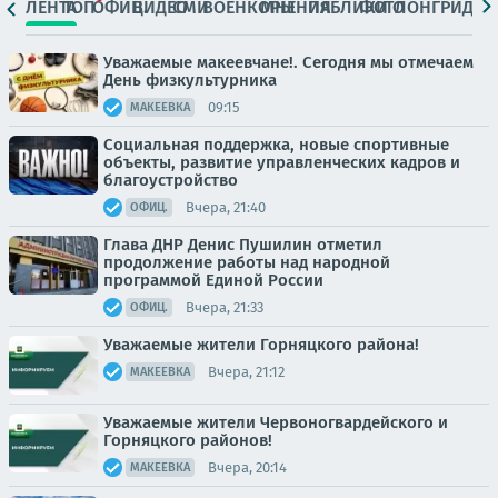
ЛЕНТА
ТОП
ОФИЦ.
ВИДЕО
СМИ
ВОЕНКОРЫ
МНЕНИЯ
ПАБЛИКИ
ФОТО
ЛОНГРИДЫ
Уважаемые макеевчане!. Сегодня мы отмечаем
День физкультурника
09:15
МАКЕЕВКА
Социальная поддержка, новые спортивные
объекты, развитие управленческих кадров и
благоустройство
Вчера, 21:40
ОФИЦ.
Глава ДНР Денис Пушилин отметил
продолжение работы над народной
программой Единой России
Вчера, 21:33
ОФИЦ.
Уважаемые жители Горняцкого района!
Вчера, 21:12
МАКЕЕВКА
Уважаемые жители Червоногвардейского и
Горняцкого районов!
Вчера, 20:14
МАКЕЕВКА