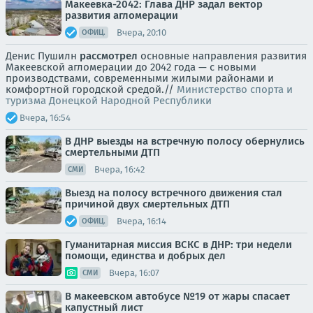
Макеевка-2042: Глава ДНР задал вектор
развития агломерации
Вчера, 20:10
ОФИЦ.
Денис Пушилн
рассмотрел
основные направления развития
Макеевской агломерации до 2042 года — с новыми
производствами, современными жилыми районами и
комфортной городской средой.//
Министерство спорта и
туризма Донецкой Народной Республики
Вчера, 16:54
В ДНР выезды на встречную полосу обернулись
смертельными ДТП
Вчера, 16:42
СМИ
Выезд на полосу встречного движения стал
причиной двух смертельных ДТП
Вчера, 16:14
ОФИЦ.
Гуманитарная миссия ВСКС в ДНР: три недели
помощи, единства и добрых дел
Вчера, 16:07
СМИ
В макеевском автобусе №19 от жары спасает
капустный лист