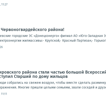
 11:27
 Червоногвардейского района!
вские городские ЭС «Донецкэнерго» филиал АО «Юго-Западная Э
лектроэнергии жилмассивы:- Крупской,- Красный Партизан,- Горького
26
Кировского района стали частью большой Всеросси
ступил Старший по дому жильцов
юди собрались на свежем воздухе, чтобы вместе сделать разминку
пражнения. Многие пришли целыми семьями, звали соседей и друзе
 11:11