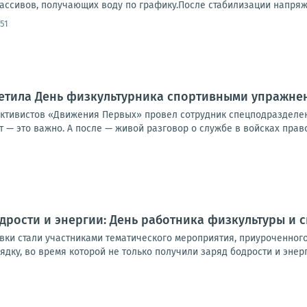
ссивов, получающих воду по графику.После стабилизации напряжен
51
етила День физкультурника спортивными упражне
активистов «Движения Первых» провел сотрудник спецподразделе
т — это важно. А после — живой разговор о службе в войсках право
дрости и энергии: День работника физкультуры и 
вки стали участниками тематического мероприятия, приуроченного
ядку, во время которой не только получили заряд бодрости и энерги