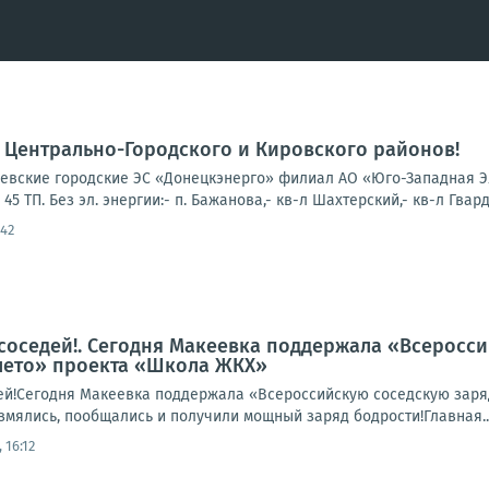
 Центрально-Городского и Кировского районов!
вские городские ЭС «Донецкэнерго» филиал АО «Юго-Западная Эл
5 ТП. Без эл. энергии:- п. Бажанова,- кв-л Шахтерский,- кв-л Гварде
:42
соседей!. Сегодня Макеевка поддержала «Всеросси
лето» проекта «Школа ЖКХ»
ей!Сегодня Макеевка поддержала «Всероссийскую соседскую заря
змялись, пообщались и получили мощный заряд бодрости!Главная..
 16:12