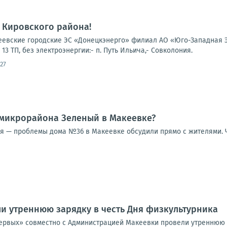
 Кировского района!
вские городские ЭС «Донецкэнерго» филиал АО «Юго-Западная Эл
3 ТП, без электроэнергии:- п. Путь Ильича,- Совколония.
27
 микрорайона Зеленый в Макеевке?
ия — проблемы дома №36 в Макеевке обсудили прямо с жителями. Ч
и утреннюю зарядку в честь Дня физкультурника
рвых» совместно с Администрацией Макеевки провели утреннюю з