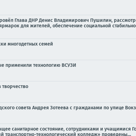
провёл Глава ДНР Денис Владимирович Пушилин, рассмотр
марок для жителей, обеспечение социальной стабильнос
ки многодетных семей
ые применили технологию ВСУЗИ
з творчество
одского совета Андрея Зотеева с гражданами по улице Вокз
ащее санитарное состояние, сотрудниками и учащимися Г
й транспортно-технологический колледж» проведены...