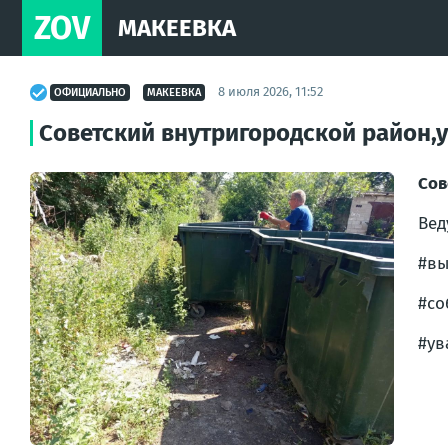
ZOV
МАКЕЕВКА
8 июля 2026, 11:52
ОФИЦИАЛЬНО
МАКЕЕВКА
Советский внутригородской район,у
Сов
Вед
#в
#со
#ув