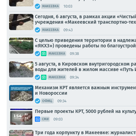
10:03
МАКЕЕВКА
Сегодня, 6 августа, в рамках акции «Чис
учреждения «Макеевский транспортно-тех
09:43
МАКЕЕВКА
С целью приведения территории в надлежа
«ЯКХЗ») проведены работы по благоустрой
09:38
МАКЕЕВКА
5 августа, в Кировском внутригородском 
воды для жителей в жилом массиве «Путь Иль
09:34
МАКЕЕВКА
Механизм КРТ является важным инструмент
и Новороссии
09:34
ОФИЦ.
Первые проекты КРТ, 5000 рублей на культу
09:03
СМИ
Три года корпункту в Макеевке: журналис