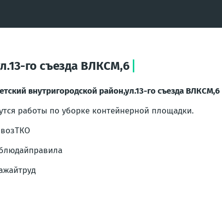
л.13-го съезда ВЛКСМ,6
етский внутригородской район,ул.13-го съезда ВЛКСМ,6
утся работы по уборке контейнерной площадки.
ывозТКО
блюдайправила
ажайтруд