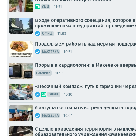
11:51
СМИ
В ходе оперативного совещания, которое 
промышленных предприятий, проведение яр
11:03
ОФИЦ.
Продолжаем работать над мерами поддерж
10:51
МАКЕЕВКА
Прорыв в кардиологии: в Макеевке вперв
10:15
ПАБЛИКИ
«Песочный компас»: путь к гармонии чере
10:10
ОФИЦ.
6 августа состоялась встреча депутата гор
10:04
МАКЕЕВКА
С целью приведения территории в надлеж
образовательного учреждения «Макеевски