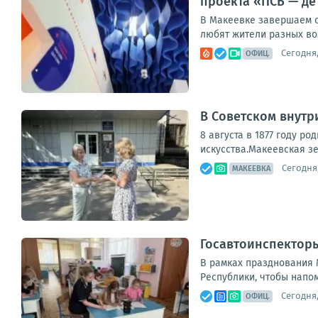
проекта «ПСБ — де
В Макеевке завершаем с
любят жители разных воз
Сегодня,
ОФИЦ.
В Советском внутр
8 августа в 1877 году р
искусства.Макеевская зе
Сегодня,
МАКЕЕВКА
Госавтоинспектор
В рамках празднования 
Республики, чтобы напом
Сегодня,
ОФИЦ.