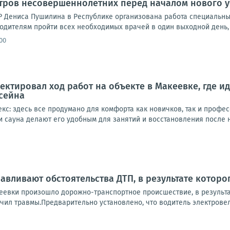
тров несовершеннолетних перед началом нового у
 Дениса Пушилина в Республике организована работа специальны
родителям пройти всех необходимых врачей в один выходной день, н
00
ектировал ход работ на объекте в Макеевке, где и
сейна
кс: здесь все продумано для комфорта как новичков, так и профе
 сауна делают его удобным для занятий и восстановления после наг
авливают обстоятельства ДТП, в результате которо
еевки произошло дорожно-транспортное происшествие, в результ
чил травмы.Предварительно установлено, что водитель электровел