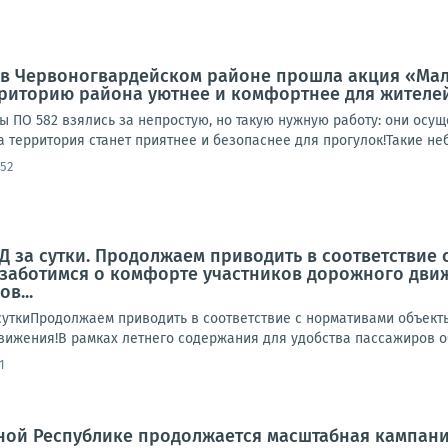
а, в Червоногвардейском районе прошла акция «Мал
рриторию района уютнее и комфортнее для жителе
ы ПО 582 взялись за непростую, но такую нужную работу: они осу
а территория станет приятнее и безопаснее для прогулок!Такие неб
:52
 за сутки. Продолжаем приводить в соответствие
заботимся о комфорте участников дорожного движ
в...
ткиПродолжаем приводить в соответствие с нормативами объект
вижения!В рамках летнего содержания для удобства пассажиров об
1
ной Республике продолжается масштабная кампан