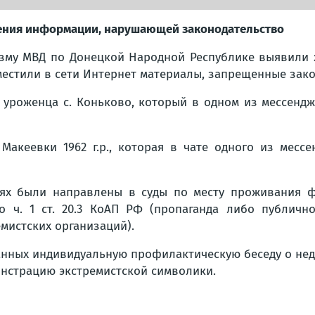
ения информации, нарушающей законодательство
му МВД по Донецкой Народной Республике выявили жи
зместили в сети Интернет материалы, запрещенные зак
о уроженца с. Коньково, который в одном из мессенд
Макеевки 1962 г.р., которая в чате одного из месс
ях были направлены в суды по месту проживания фи
 ч. 1 ст. 20.3 КоАП РФ (пропаганда либо публичн
мистских организаций).
анных индивидуальную профилактическую беседу о не
онстрацию экстремистской символики.