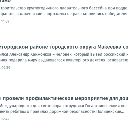
тям»
троительство круглогодичного плавательного бассейна при подде
растов, а макеевские спортсмены не раз становились победителям
 11:09
игородском районе городского округа Макеевка с
одился Александр Ханжонков – человек, который вывел российский
мля подарила миру выдающегося культурного деятеля, основателя 
 09:59
ы провели профилактическое мероприятие для до
Международного дня светофора сотрудники Госавтоинспекции пос
нить ребятам о правилах дорожной безопасности.Полицейские...
 12:42