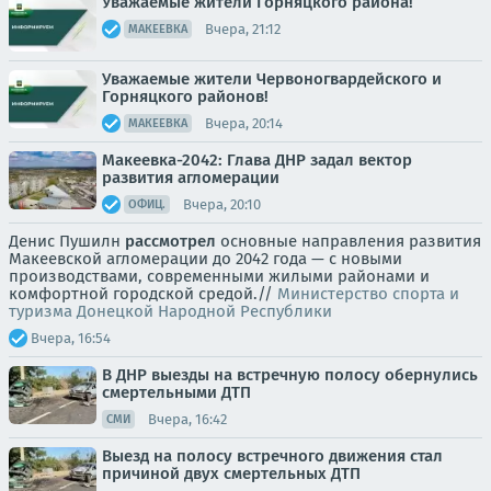
Уважаемые жители Горняцкого района!
Вчера, 21:12
МАКЕЕВКА
Уважаемые жители Червоногвардейского и
Горняцкого районов!
Вчера, 20:14
МАКЕЕВКА
Макеевка-2042: Глава ДНР задал вектор
развития агломерации
Вчера, 20:10
ОФИЦ.
Денис Пушилн
рассмотрел
основные направления развития
Макеевской агломерации до 2042 года — с новыми
производствами, современными жилыми районами и
комфортной городской средой.//
Министерство спорта и
туризма Донецкой Народной Республики
Вчера, 16:54
В ДНР выезды на встречную полосу обернулись
смертельными ДТП
Вчера, 16:42
СМИ
Выезд на полосу встречного движения стал
причиной двух смертельных ДТП