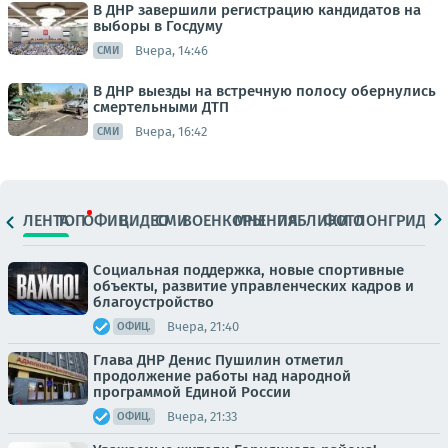
В ДНР завершили регистрацию кандидатов на
выборы в Госдуму
Вчера, 14:46
СМИ
В ДНР выезды на встречную полосу обернулись
смертельными ДТП
Вчера, 16:42
СМИ
ЛЕНТА
ТОП
ОФИЦ.
ВИДЕО
СМИ
ВОЕНКОРЫ
МНЕНИЯ
ПАБЛИКИ
ФОТО
ЛОНГРИДЫ
Социальная поддержка, новые спортивные
объекты, развитие управленческих кадров и
благоустройство
Вчера, 21:40
ОФИЦ.
Глава ДНР Денис Пушилин отметил
продолжение работы над народной
программой Единой России
Вчера, 21:33
ОФИЦ.