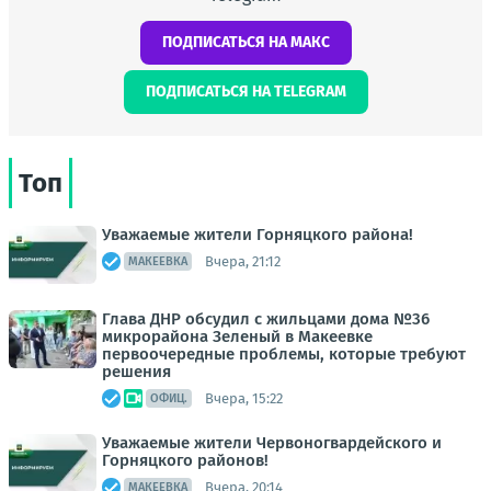
ПОДПИСАТЬСЯ НА МАКС
ПОДПИСАТЬСЯ НА TELEGRAM
Топ
Уважаемые жители Горняцкого района!
Вчера, 21:12
МАКЕЕВКА
Глава ДНР обсудил с жильцами дома №36
микрорайона Зеленый в Макеевке
первоочередные проблемы, которые требуют
решения
Вчера, 15:22
ОФИЦ.
Уважаемые жители Червоногвардейского и
Горняцкого районов!
Вчера, 20:14
МАКЕЕВКА