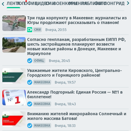
ЛЕНТА
ТОП
ОФИЦ.
ВИДЕО
СМИ
ВОЕНКОРЫ
МНЕНИЯ
ПАБЛИКИ
ФОТО
ЛОНГРИДЫ
Три года корпункту в Макеевке: журналисты из
Югры продолжают рассказывать о главном!
Вчера, 20:55
СМИ
Согласно генпланам, разработанным ЕИПП РФ,
шесть застройщиков планируют возвести
новые жилые районы в Донецке, Макеевке и
Мариуполе
Вчера, 20:45
ОФИЦ.
Уважаемые жители Кировского, Центрально-
Городского и Горняцкого районов!
Вчера, 19:57
МАКЕЕВКА
Александр Подгорный: Единая Россия — №1 в
бюллетене!
Вчера, 18:43
МАКЕЕВКА
Вниманию жителей микрорайона Солнечный и
жилого массива Батова!
Вчера, 18:33
МАКЕЕВКА