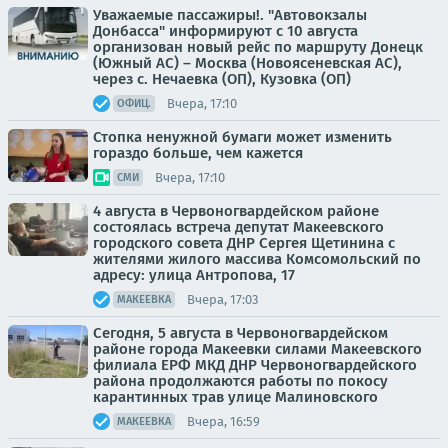
Уважаемые пассажиры!. "Автовокзалы
Донбасса" информируют с 10 августа
организован новый рейс по маршруту Донецк
(Южный АС) – Москва (Новоясеневская АС),
через с. Нечаевка (ОП), Кузовка (ОП)
Вчера, 17:10
ОФИЦ.
Стопка ненужной бумаги может изменить
гораздо больше, чем кажется
Вчера, 17:10
СМИ
4 августа в Червоногвардейском районе
состоялась встреча депутат Макеевского
городского совета ДНР Сергея Щетинина с
жителями жилого массива Комсомольский по
адресу: улица Антропова, 17
Вчера, 17:03
МАКЕЕВКА
Сегодня, 5 августа в Червоногвардейском
районе города Макеевки силами Макеевского
филиала ЕРФ МКД ДНР Червоногвардейского
района продолжаются работы по покосу
карантинных трав улице Малиновского
Вчера, 16:59
МАКЕЕВКА