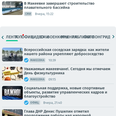
В Макеевке завершают строительство
плавательного бассейна
Вчера, 15:22
СМИ
ЛЕНТА
ТОП
ОФИЦ.
ВИДЕО
СМИ
ВОЕНКОРЫ
МНЕНИЯ
ПАБЛИКИ
ФОТО
ЛОНГРИДЫ
Всероссийская соседская зарядка: как жители
нашего района укрепляют добрососедство
10:39
МАКЕЕВКА
Уважаемые макеевчане!. Сегодня мы отмечаем
День физкультурника
09:15
МАКЕЕВКА
Социальная поддержка, новые спортивные
объекты, развитие управленческих кадров и
благоустройство
Вчера, 21:40
ОФИЦ.
Глава ДНР Денис Пушилин отметил
продолжение работы над народной