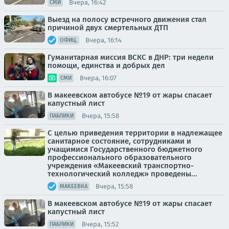
Вчера, 16:42
СМИ
Выезд на полосу встречного движения стал
причиной двух смертельных ДТП
Вчера, 16:14
ОФИЦ.
Гуманитарная миссия ВСКС в ДНР: три недели
помощи, единства и добрых дел
Вчера, 16:07
СМИ
В макеевском автобусе №19 от жары спасает
капустный лист
Вчера, 15:58
ПАБЛИКИ
С целью приведения территории в надлежащее
санитарное состояние, сотрудниками и
учащимися Государственного бюджетного
профессионального образовательного
учреждения «Макеевский транспортно-
технологический колледж» проведены...
Вчера, 15:58
МАКЕЕВКА
В макеевском автобусе №19 от жары спасает
капустный лист
Вчера, 15:52
ПАБЛИКИ