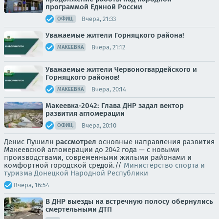
программой Единой России
Вчера, 21:33
ОФИЦ.
Уважаемые жители Горняцкого района!
Вчера, 21:12
МАКЕЕВКА
Уважаемые жители Червоногвардейского и
Горняцкого районов!
Вчера, 20:14
МАКЕЕВКА
Макеевка-2042: Глава ДНР задал вектор
развития агломерации
Вчера, 20:10
ОФИЦ.
Денис Пушилн
рассмотрел
основные направления развития
Макеевской агломерации до 2042 года — с новыми
производствами, современными жилыми районами и
комфортной городской средой.//
Министерство спорта и
туризма Донецкой Народной Республики
Вчера, 16:54
В ДНР выезды на встречную полосу обернулись
смертельными ДТП