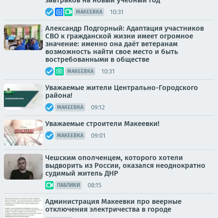
завтраков на новый учебный год
10:31
МАКЕЕВКА
Александр Подгорный: Адаптация участников
СВО к гражданской жизни имеет огромное
значение: именно она даёт ветеранам
возможность найти свое место и быть
востребованными в обществе
10:31
МАКЕЕВКА
Уважаемые жители Центрально-Городского
района!
09:12
МАКЕЕВКА
Уважаемые строители Макеевки!
09:01
МАКЕЕВКА
Чешским ополченцем, которого хотели
выдворить из России, оказался неоднократно
судимый житель ДНР
08:15
ПАБЛИКИ
Администрация Макеевки про веерные
отключения электричества в городе