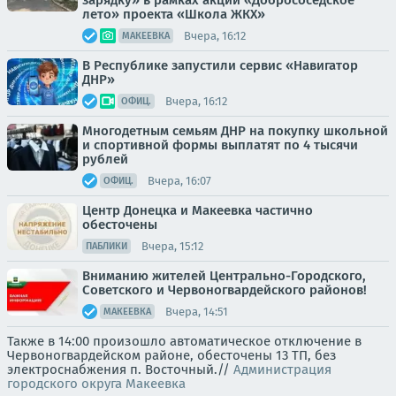
зарядку» в рамках акции «Добрососедское
лето» проекта «Школа ЖКХ»
Вчера, 16:12
МАКЕЕВКА
В Республике запустили сервис «Навигатор
ДНР»
Вчера, 16:12
ОФИЦ.
Многодетным семьям ДНР на покупку школьной
и спортивной формы выплатят по 4 тысячи
рублей
Вчера, 16:07
ОФИЦ.
Центр Донецка и Макеевка частично
обесточены
Вчера, 15:12
ПАБЛИКИ
Вниманию жителей Центрально-Городского,
Советского и Червоногвардейского районов!
Вчера, 14:51
МАКЕЕВКА
Также в 14:00 произошло автоматическое отключение в
Червоногвардейском районе, обесточены 13 ТП, без
электроснабжения п. Восточный.//
Администрация
городского округа Макеевка