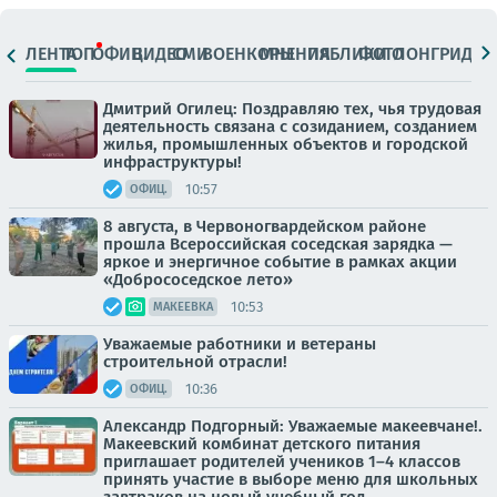
ЛЕНТА
ТОП
ОФИЦ.
ВИДЕО
СМИ
ВОЕНКОРЫ
МНЕНИЯ
ПАБЛИКИ
ФОТО
ЛОНГРИДЫ
Дмитрий Огилец: Поздравляю тех, чья трудовая
деятельность связана с созиданием, созданием
жилья, промышленных объектов и городской
инфраструктуры!
10:57
ОФИЦ.
8 августа, в Червоногвардейском районе
прошла Всероссийская соседская зарядка —
яркое и энергичное событие в рамках акции
«Добрососедское лето»
10:53
МАКЕЕВКА
Уважаемые работники и ветераны
строительной отрасли!
10:36
ОФИЦ.
Александр Подгорный: Уважаемые макеевчане!.
Макеевский комбинат детского питания
приглашает родителей учеников 1–4 классов
принять участие в выборе меню для школьных