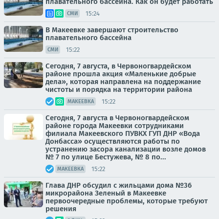
плавательного бассейна. Как он будет работать
15:24
СМИ
В Макеевке завершают строительство
плавательного бассейна
15:22
СМИ
Сегодня, 7 августа, в Червоногвардейском
районе прошла акция «Маленькие добрые
дела», которая направлена на поддержание
чистоты и порядка на территории района
15:22
МАКЕЕВКА
Сегодня, 7 августа в Червоногвардейском
районе города Макеевки сотрудниками
филиала Макеевского ПУВКХ ГУП ДНР «Вода
Донбасса» осуществляются работы по
устранению засора канализации возле домов
№ 7 по улице Бестужева, № 8 по...
15:22
МАКЕЕВКА
Глава ДНР обсудил с жильцами дома №36
микрорайона Зеленый в Макеевке
первоочередные проблемы, которые требуют
решения