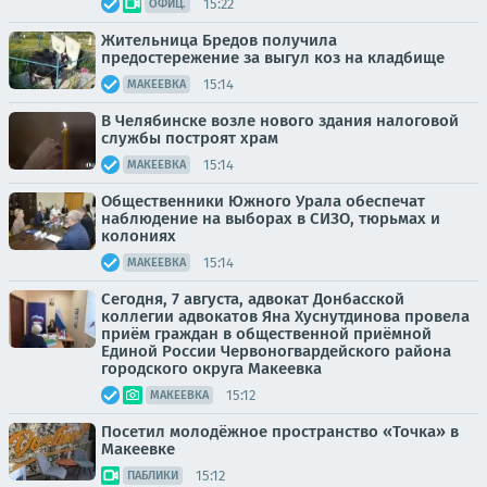
15:22
ОФИЦ.
Жительница Бредов получила
предостережение за выгул коз на кладбище
15:14
МАКЕЕВКА
В Челябинске возле нового здания налоговой
службы построят храм
15:14
МАКЕЕВКА
Общественники Южного Урала обеспечат
наблюдение на выборах в СИЗО, тюрьмах и
колониях
15:14
МАКЕЕВКА
Сегодня, 7 августа, адвокат Донбасской
коллегии адвокатов Яна Хуснутдинова провела
приём граждан в общественной приёмной
Единой России Червоногвардейского района
городского округа Макеевка
15:12
МАКЕЕВКА
Посетил молодёжное пространство «Точка» в
Макеевке
15:12
ПАБЛИКИ