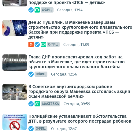
поддержке проекта «ПСБ — детям»
Сегодня, 13:14
ОФИЦ.
Денис Пушилин: В Макеевке завершаем
строительство круглогодичного плавательного
бассейна при поддержке проекта «ПСБ —
детям»
Сегодня, 11:09
ОФИЦ.
Глава ДНР проинспектировал ход работ на
объекте в Макеевке, где идет строительство
круглогодичного плавательного бассейна
Сегодня, 12:56
ОФИЦ.
В Советском внутригородском районе
городского округа Макеевка состоялась акция
«Сын макеевской земли»
Сегодня, 09:59
МАКЕЕВКА
Полицейские устанавливают обстоятельства
ДТП, в результате которого пострадал ребенок
Сегодня, 12:47
ОФИЦ.