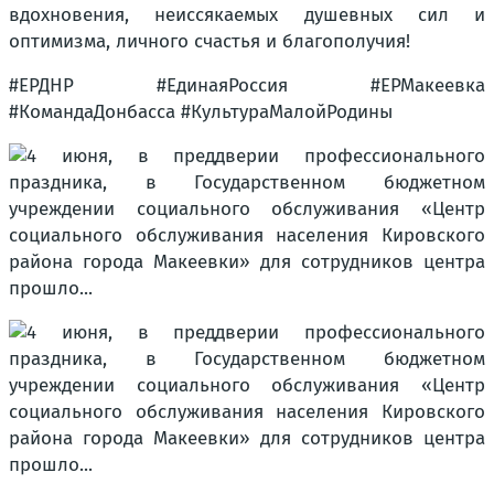
вдохновения, неиссякаемых душевных сил и
оптимизма, личного счастья и благополучия!
#ЕРДНР #ЕдинаяРоссия #ЕРМакеевка
#КомандаДонбасса #КультураМалойРодины