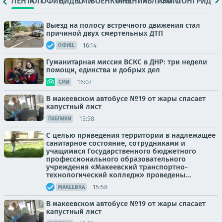
ЛЕНТА
ТОП
ОФИЦ.
ВИДЕО
СМИ
ВОЕНКОРЫ
МНЕНИЯ
ПАБЛИКИ
ФОТО
ЛОНГРИДЫ
Выезд на полосу встречного движения стал
причиной двух смертельных ДТП
16:14
ОФИЦ.
Гуманитарная миссия ВСКС в ДНР: три недели
помощи, единства и добрых дел
16:07
СМИ
В макеевском автобусе №19 от жары спасает
капустный лист
15:58
ПАБЛИКИ
С целью приведения территории в надлежащее
санитарное состояние, сотрудниками и
учащимися Государственного бюджетного
профессионального образовательного
учреждения «Макеевский транспортно-
технологический колледж» проведены...
15:58
МАКЕЕВКА
В макеевском автобусе №19 от жары спасает
капустный лист