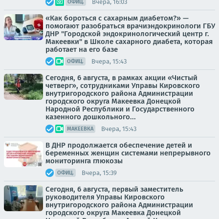
Вчера, 16:03
ОФИЦ.
«Как бороться с сахарным диабетом?» —
помогают разобраться врачиэндокринологи ГБУ
ДНР "Городской эндокринологический центр г.
Макеевки" в Школе сахарного диабета, которая
работает на его базе
Вчера, 15:43
ОФИЦ.
Сегодня, 6 августа, в рамках акции «Чистый
четверг», сотрудниками Управы Кировского
внутригородского района Администрации
городского округа Макеевка Донецкой
Народной Республики и Государственного
казенного дошкольного...
Вчера, 15:43
МАКЕЕВКА
В ДНР продолжается обеспечение детей и
беременных женщин системами непрерывного
мониторинга глюкозы
Вчера, 15:39
ОФИЦ.
Сегодня, 6 августа, первый заместитель
руководителя Управы Кировского
внутригородского района Администрации
городского округа Макеевка Донецкой