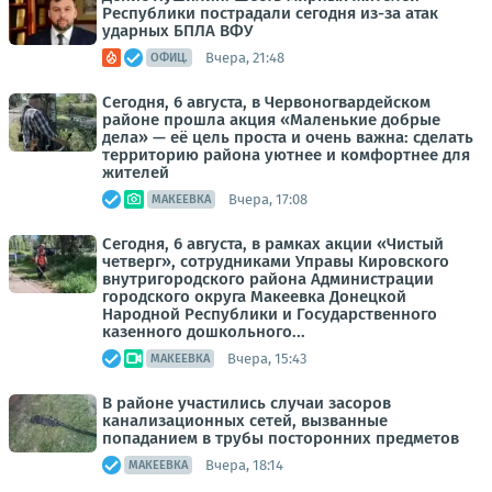
Республики пострадали сегодня из-за атак
ударных БПЛА ВФУ
Вчера, 21:48
ОФИЦ.
Сегодня, 6 августа, в Червоногвардейском
районе прошла акция «Маленькие добрые
дела» — её цель проста и очень важна: сделать
территорию района уютнее и комфортнее для
жителей
Вчера, 17:08
МАКЕЕВКА
Сегодня, 6 августа, в рамках акции «Чистый
четверг», сотрудниками Управы Кировского
внутригородского района Администрации
городского округа Макеевка Донецкой
Народной Республики и Государственного
казенного дошкольного...
Вчера, 15:43
МАКЕЕВКА
В районе участились случаи засоров
канализационных сетей, вызванные
попаданием в трубы посторонних предметов
Вчера, 18:14
МАКЕЕВКА