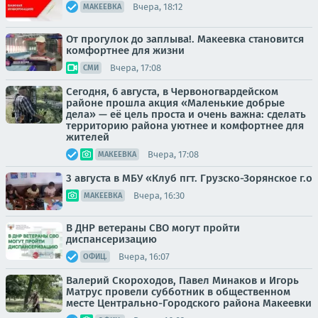
Вчера, 18:12
МАКЕЕВКА
От прогулок до заплыва!. Макеевка становится
комфортнее для жизни
Вчера, 17:08
СМИ
Сегодня, 6 августа, в Червоногвардейском
районе прошла акция «Маленькие добрые
дела» — её цель проста и очень важна: сделать
территорию района уютнее и комфортнее для
жителей
Вчера, 17:08
МАКЕЕВКА
3 августа в МБУ «Клуб пгт. Грузско-Зорянское г.о
Вчера, 16:30
МАКЕЕВКА
В ДНР ветераны СВО могут пройти
диспансеризацию
Вчера, 16:07
ОФИЦ.
Валерий Скороходов, Павел Минаков и Игорь
Матрус провели субботник в общественном
месте Центрально-Городского района Макеевки