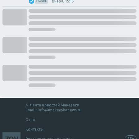
Вчера, 15:15
ОФИЦ.
© Лента новостей Макеевки
Email:
info@makeevkanews.ru
О нас
Контакты
ZOV
18+
Редакционная политика