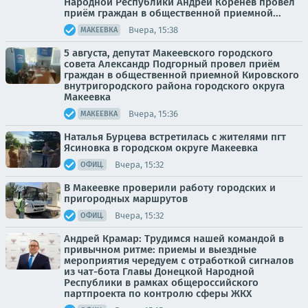
Народной Республики Андрей Коренев провел
приём граждан в общественной приемной...
Вчера, 15:38
МАКЕЕВКА
5 августа, депутат Макеевского городского
совета Александр Подгорный провел приём
граждан в общественной приемной Кировского
внутригородского района городского округа
Макеевка
Вчера, 15:36
МАКЕЕВКА
Наталья Бурцева встретилась с жителями пгт
Ясиновка в городском округе Макеевка
Вчера, 15:32
ОФИЦ.
В Макеевке проверили работу городских и
пригородных маршрутов
Вчера, 15:32
ОФИЦ.
Андрей Крамар: Трудимся нашей командой в
привычном ритме: приемы и выездные
мероприятия чередуем с отработкой сигналов
из чат-бота Главы Донецкой Народной
Республики в рамках общероссийского
партпроекта по контролю сферы ЖКХ