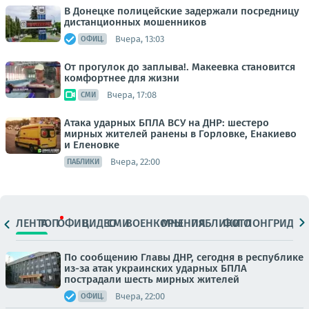
В Донецке полицейские задержали посредницу
дистанционных мошенников
Вчера, 13:03
ОФИЦ.
От прогулок до заплыва!. Макеевка становится
комфортнее для жизни
Вчера, 17:08
СМИ
Атака ударных БПЛА ВСУ на ДНР: шестеро
мирных жителей ранены в Горловке, Енакиево
и Еленовке
Вчера, 22:00
ПАБЛИКИ
ЛЕНТА
ТОП
ОФИЦ.
ВИДЕО
СМИ
ВОЕНКОРЫ
МНЕНИЯ
ПАБЛИКИ
ФОТО
ЛОНГРИДЫ
По сообщению Главы ДНР, сегодня в республике
из-за атак украинских ударных БПЛА
пострадали шесть мирных жителей
Вчера, 22:00
ОФИЦ.