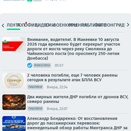
ЛЕНТА
ТОП
ОФИЦ.
ВИДЕО
СМИ
ВОЕНКОРЫ
МНЕНИЯ
ПАБЛИКИ
ФОТО
ЛОНГРИДЫ
Внимание, водители!. В Макеевке 10 августа
2026 года временно будет перекрыт участок
дороги от моста через реку Смолянка до
Чайкинского поста (по проспекту 250-летия
Донбасса)
05:57
МАКЕЕВКА
2 человека погибли, еще 7 человек ранены
сегодня в результате атак БПЛА ВСУ
Вчера, 22:34
ПАБЛИКИ
Два мирных жителя ДНР погибли от дронов ВСУ,
семеро ранены
Вчера, 22:07
ПАБЛИКИ
Александр Бондаренко: От восстановления
дорог до пассажирских перевозок:
еженедельный обзор работы Минтранса ДНР за