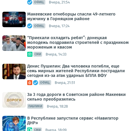
Вчера, 21:54
ОФИЦ.
Макеевские огнеборцы спасли 49-летнего
мужчину в Горняцком районе
Вчера, 17:24
ОФИЦ.
“Приехали охладить ребят”: донецкая
молодежь поздравила строителей с праздником
мороженым и квасом
Вчера, 14:33
СМИ
Денис Пушилин: Два человека погибли, еще
семь мирных жителей Республики пострадали
сегодня из-за атак ударных БПЛА ВФУ
Вчера, 21:51
ОФИЦ.
За 3 года дороги в Советском районе Макеевки
сильно преобразились
Вчера, 18:28
ПАБЛИКИ
В Республике запустили сервис «Навигатор
ДНР»
Вчера, 18:09
СМИ