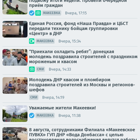
Подвожу итоги недели. Провели очередной
приём граждан
Вчера, 17:15
МАКЕЕВКА
Единая Россия, фонд «Наша Правда» и ЦБСТ
передали технику бойцам группировки
«Центр» в ДНР
Вчера, 15:34
МАКЕЕВКА
“Приехали охладить ребят”: донецкая
молодежь поздравила строителей с праздником
мороженым и квасом
Вчера, 14:33
СМИ
Молодежь ДНР квасом и пломбиром
поздравила строителей из Москвы и регионов-
шефов
Вчера, 14:19
СМИ
Уважаемые жители Макеевки!
Вчера, 11:38
МАКЕЕВКА
8 августа, сотрудниками Филиала «Макеевское
ПУВКХ» ГУП ДНР «Вода Донбасса» с целью
восстановления водоснабжения ведутся работы