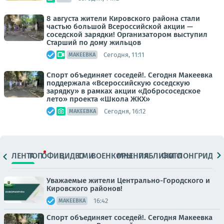
8 августа жители Кировского района стали
частью большой Всероссийской акции —
соседской зарядки! Организатором выступил
Старший по дому жильцов
Сегодня, 11:11
МАКЕЕВКА
Спорт объединяет соседей!. Сегодня Макеевка
поддержала «Всероссийскую соседскую
зарядку» в рамках акции «Добрососедское
лето» проекта «Школа ЖКХ»
Сегодня, 16:12
МАКЕЕВКА
ЛЕНТА
ТОП
ОФИЦ.
ВИДЕО
СМИ
ВОЕНКОРЫ
МНЕНИЯ
ПАБЛИКИ
ФОТО
ЛОНГРИДЫ
Уважаемые жители Центрально-Городского и
Кировского районов!
16:42
МАКЕЕВКА
Спорт объединяет соседей!. Сегодня Макеевка