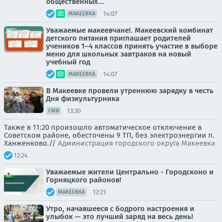
общественных...
14:07
МАКЕЕВКА
Уважаемые макеевчане!. Макеевский комбинат
детского питания приглашает родителей
учеников 1–4 классов принять участие в выборе
меню для школьных завтраков на новый
учебный год
14:07
МАКЕЕВКА
В Макеевке провели утреннюю зарядку в честь
Дня физкультурника
13:30
СМИ
Также в 11:20 произошло автоматическое отключение в
Советском районе, обесточены 9 ТП, без электроэнергии п.
Ханженково.//
Администрация городского округа Макеевка
12:24
Уважаемые жители Центрально - Городсконо и
Горняцкого районов!
12:21
МАКЕЕВКА
Утро, начавшееся с бодрого настроения и
улыбок — это лучший заряд на весь день!