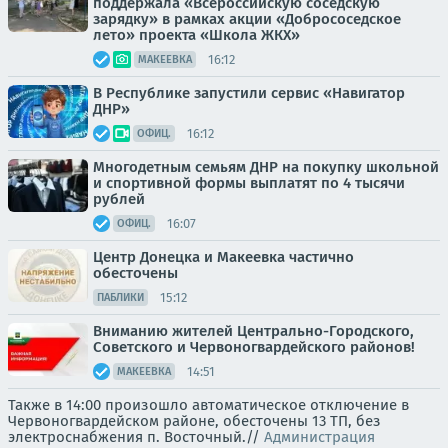
поддержала «Всероссийскую соседскую
зарядку» в рамках акции «Добрососедское
лето» проекта «Школа ЖКХ»
16:12
МАКЕЕВКА
В Республике запустили сервис «Навигатор
ДНР»
16:12
ОФИЦ.
Многодетным семьям ДНР на покупку школьной
и спортивной формы выплатят по 4 тысячи
рублей
16:07
ОФИЦ.
Центр Донецка и Макеевка частично
обесточены
15:12
ПАБЛИКИ
Вниманию жителей Центрально-Городского,
Советского и Червоногвардейского районов!
14:51
МАКЕЕВКА
Также в 14:00 произошло автоматическое отключение в
Червоногвардейском районе, обесточены 13 ТП, без
электроснабжения п. Восточный.//
Администрация