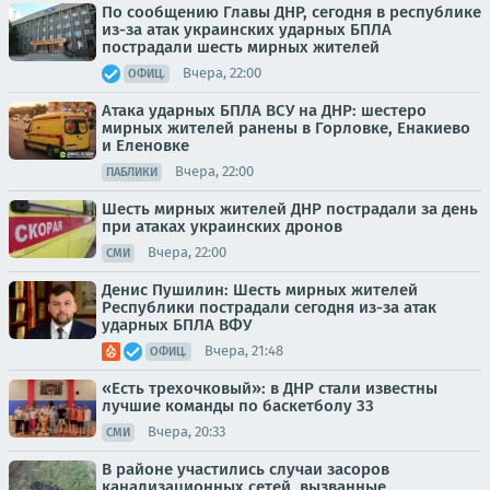
По сообщению Главы ДНР, сегодня в республике
из-за атак украинских ударных БПЛА
пострадали шесть мирных жителей
Вчера, 22:00
ОФИЦ.
Атака ударных БПЛА ВСУ на ДНР: шестеро
мирных жителей ранены в Горловке, Енакиево
и Еленовке
Вчера, 22:00
ПАБЛИКИ
Шесть мирных жителей ДНР пострадали за день
при атаках украинских дронов
Вчера, 22:00
СМИ
Денис Пушилин: Шесть мирных жителей
Республики пострадали сегодня из-за атак
ударных БПЛА ВФУ
Вчера, 21:48
ОФИЦ.
«Есть трехочковый»: в ДНР стали известны
лучшие команды по баскетболу 33
Вчера, 20:33
СМИ
В районе участились случаи засоров
канализационных сетей, вызванные