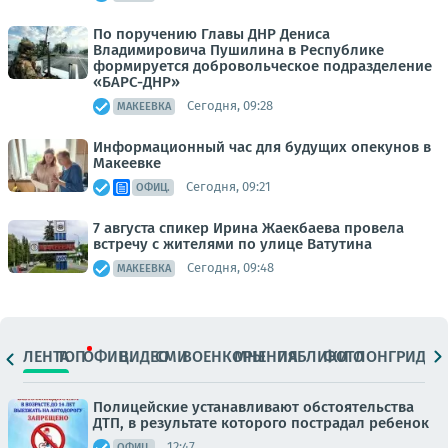
По поручению Главы ДНР Дениса
Владимировича Пушилина в Республике
формируется добровольческое подразделение
«БАРС-ДНР»
Сегодня, 09:28
МАКЕЕВКА
Информационный час для будущих опекунов в
Макеевке
Сегодня, 09:21
ОФИЦ.
7 августа спикер Ирина Жаекбаева провела
встречу с жителями по улице Ватутина
Сегодня, 09:48
МАКЕЕВКА
ЛЕНТА
ТОП
ОФИЦ.
ВИДЕО
СМИ
ВОЕНКОРЫ
МНЕНИЯ
ПАБЛИКИ
ФОТО
ЛОНГРИДЫ
Полицейские устанавливают обстоятельства
ДТП, в результате которого пострадал ребенок
12:47
ОФИЦ.