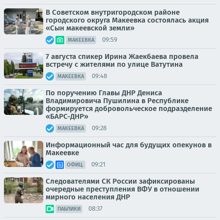
В Советском внутригородском районе
городского округа Макеевка состоялась акция
«Сын макеевской земли»
09:59
МАКЕЕВКА
7 августа спикер Ирина Жаекбаева провела
встречу с жителями по улице Ватутина
09:48
МАКЕЕВКА
По поручению Главы ДНР Дениса
Владимировича Пушилина в Республике
формируется добровольческое подразделение
«БАРС-ДНР»
09:28
МАКЕЕВКА
Информационный час для будущих опекунов в
Макеевке
09:21
ОФИЦ.
Следователями СК России зафиксированы
очередные преступления ВФУ в отношении
мирного населения ДНР
08:37
ПАБЛИКИ