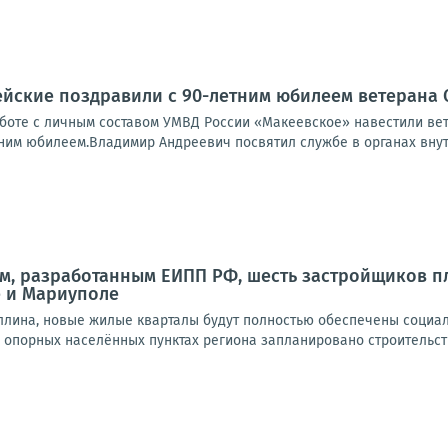
йские поздравили с 90-летним юбилеем ветерана 
аботе с личным составом УМВД России «Макеевское» навестили ве
ним юбилеем.Владимир Андреевич посвятил службе в органах внутр
м, разработанным ЕИПП РФ, шесть застройщиков 
е и Мариуполе
ллина, новые жилые кварталы будут полностью обеспечены социа
 опорных населённых пунктах региона запланировано строительство 