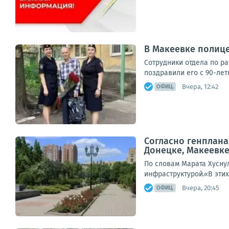
В Макеевке полице
Сотрудники отдела по р
поздравили его с 90-лет
Вчера, 12:42
ОФИЦ.
Согласно генплана
Донецке, Макеевк
По словам Марата Хусну
инфраструктурой.«В этих
Вчера, 20:45
ОФИЦ.