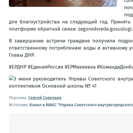
Гол
поч
под
для благоустройства на следующий год. Принять
платформе обратной связи: zagorodsreda.gosuslugi.
В завершение встречи граждане получили подро
ответственному потреблению воды и активному уч
Главы ДНР.
#ЕРДНР #ЕдинаяРоссия #ЕРМакеевка #КомандаДонба
Персоны:
Сергей Савельев
Источник:
Канал в МАКС "Управа Советского внутригородског