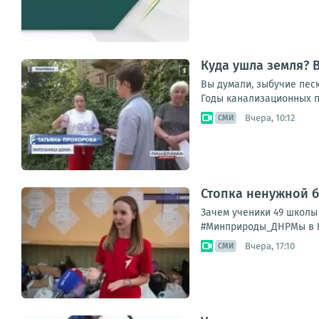
Куда ушла земля? 
Вы думали, зыбучие песк
Годы канализационных по
Вчера, 10:12
СМИ
Стопка ненужной б
Зачем ученики 49 школы
#Минприроды_ДНРМы в В
Вчера, 17:10
СМИ