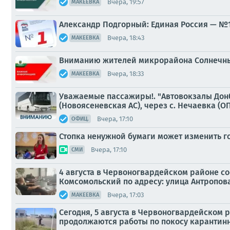
Вчера, 19:57
МАКЕЕВКА
Александр Подгорный: Единая Россия — №1
Вчера, 18:43
МАКЕЕВКА
Вниманию жителей микрорайона Солнечный
Вчера, 18:33
МАКЕЕВКА
Уважаемые пассажиры!. "Автовокзалы Донб
(Новоясеневская АС), через с. Нечаевка (ОП
Вчера, 17:10
ОФИЦ.
Стопка ненужной бумаги может изменить г
Вчера, 17:10
СМИ
4 августа в Червоногвардейском районе с
Комсомольский по адресу: улица Антропова
Вчера, 17:03
МАКЕЕВКА
Сегодня, 5 августа в Червоногвардейско
продолжаются работы по покосу карантин