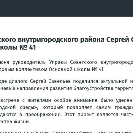
кого внутригородского района Сергей 
школы № 41
юня руководитель Управы Советского внутригород
довым коллективом Основной школы № 41.
оде диалога Сергей Савельев поделился актуальной 
чевые направления развития благоустройства террит
встрече с жителями особое внимание было уделе
одской среды», который позволяет самим гражда
даются в преображении. Этот проект является час
ества жизни.