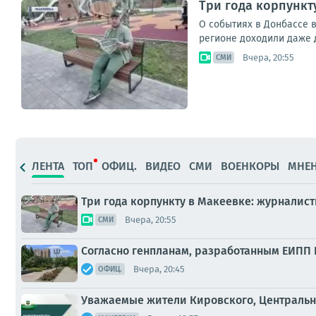
Три года корпункт
О событиях в Донбассе в
регионе доходили даже д
Вчера, 20:55
СМИ
ЛЕНТА
ТОП
ОФИЦ.
ВИДЕО
СМИ
ВОЕНКОРЫ
МНЕ
Три года корпункту в Макеевке: журналис
Вчера, 20:55
СМИ
Согласно генпланам, разработанным ЕИПП
Вчера, 20:45
ОФИЦ.
Уважаемые жители Кировского, Центрально