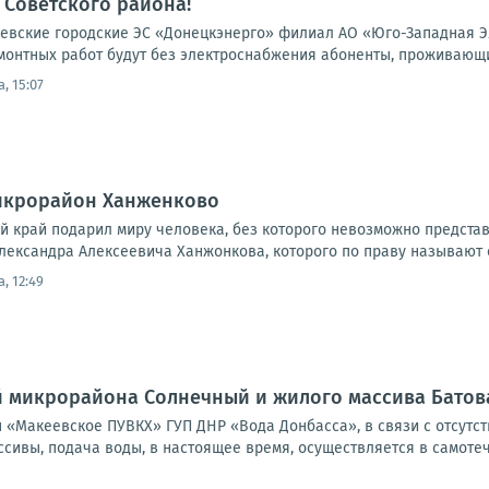
Советского района!
ские городские ЭС «Донецкэнерго» филиал АО «Юго-Западная Электр
монтных работ будут без электроснабжения абоненты, проживающие
, 15:07
микрорайон Ханженково
ий край подарил миру человека, без которого невозможно предста
лександра Алексеевича Ханжонкова, которого по праву называют о
, 12:49
 микрорайона Солнечный и жилого массива Батов
«Макеевское ПУВКХ» ГУП ДНР «Вода Донбасса», в связи с отсутс
сивы, подача воды, в настоящее время, осуществляется в самотеч