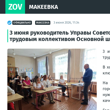
ZOV
МАКЕЕВКА
3 июня 2026, 11:34
ОФИЦИАЛЬНО
МАКЕЕВКА
3 июня руководитель Управы Советс
трудовым коллективом Основной 
3 и
тру
В х
клю
На 
гор
нуж
кач