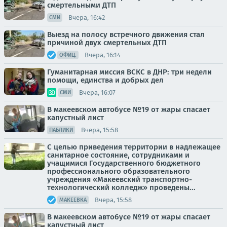
смертельными ДТП
Вчера, 16:42
СМИ
Выезд на полосу встречного движения стал
причиной двух смертельных ДТП
Вчера, 16:14
ОФИЦ.
Гуманитарная миссия ВСКС в ДНР: три недели
помощи, единства и добрых дел
Вчера, 16:07
СМИ
В макеевском автобусе №19 от жары спасает
капустный лист
Вчера, 15:58
ПАБЛИКИ
С целью приведения территории в надлежащее
санитарное состояние, сотрудниками и
учащимися Государственного бюджетного
профессионального образовательного
учреждения «Макеевский транспортно-
технологический колледж» проведены...
Вчера, 15:58
МАКЕЕВКА
В макеевском автобусе №19 от жары спасает
капустный лист