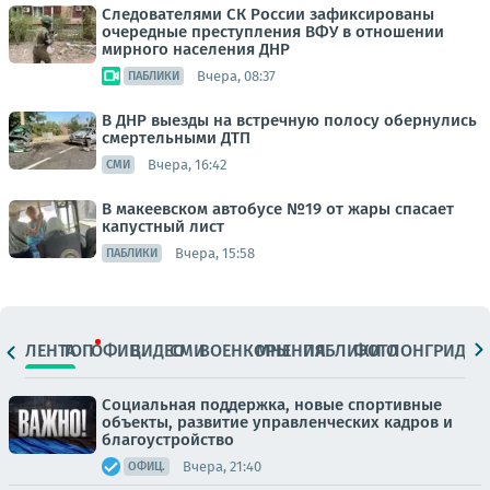
Следователями СК России зафиксированы
очередные преступления ВФУ в отношении
мирного населения ДНР
Вчера, 08:37
ПАБЛИКИ
В ДНР выезды на встречную полосу обернулись
смертельными ДТП
Вчера, 16:42
СМИ
В макеевском автобусе №19 от жары спасает
капустный лист
Вчера, 15:58
ПАБЛИКИ
ЛЕНТА
ТОП
ОФИЦ.
ВИДЕО
СМИ
ВОЕНКОРЫ
МНЕНИЯ
ПАБЛИКИ
ФОТО
ЛОНГРИДЫ
Социальная поддержка, новые спортивные
объекты, развитие управленческих кадров и
благоустройство
Вчера, 21:40
ОФИЦ.