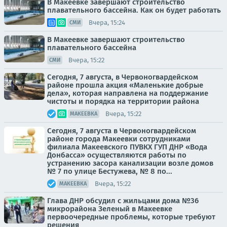
В Макеевке завершают строительство
плавательного бассейна. Как он будет работать
Вчера, 15:24
СМИ
В Макеевке завершают строительство
плавательного бассейна
Вчера, 15:22
СМИ
Сегодня, 7 августа, в Червоногвардейском
районе прошла акция «Маленькие добрые
дела», которая направлена на поддержание
чистоты и порядка на территории района
Вчера, 15:22
МАКЕЕВКА
Сегодня, 7 августа в Червоногвардейском
районе города Макеевки сотрудниками
филиала Макеевского ПУВКХ ГУП ДНР «Вода
Донбасса» осуществляются работы по
устранению засора канализации возле домов
№ 7 по улице Бестужева, № 8 по...
Вчера, 15:22
МАКЕЕВКА
Глава ДНР обсудил с жильцами дома №36
микрорайона Зеленый в Макеевке
первоочередные проблемы, которые требуют
решения