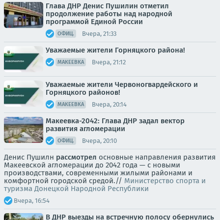
Глава ДНР Денис Пушилин отметил
продолжение работы над народной
программой Единой России
Вчера, 21:33
ОФИЦ.
Уважаемые жители Горняцкого района!
Вчера, 21:12
МАКЕЕВКА
Уважаемые жители Червоногвардейского и
Горняцкого районов!
Вчера, 20:14
МАКЕЕВКА
Макеевка-2042: Глава ДНР задал вектор
развития агломерации
Вчера, 20:10
ОФИЦ.
Денис Пушилн
рассмотрел
основные направления развития
Макеевской агломерации до 2042 года — с новыми
производствами, современными жилыми районами и
комфортной городской средой.//
Министерство спорта и
туризма Донецкой Народной Республики
Вчера, 16:54
В ДНР выезды на встречную полосу обернулись