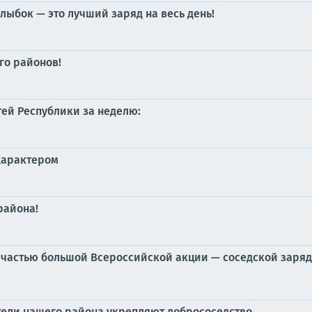
лыбок — это лучший заряд на весь день!
го районов!
тей Республики за неделю:
характером
района!
и частью большой Всероссийской акции — соседской заря
тели нашего района укрепляют добрососедство