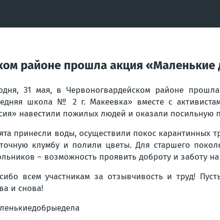
йском районе прошла акция «Маленькие
одня, 31 мая, в Червоногвардейском районе прошл
едняя школа № 2 г. Макеевка» вместе с активиста
сия» навестили пожилых людей и оказали посильную п
ята принесли воды, осуществили покос карантинных т
точную клумбу и полили цветы. Для старшего покол
льников – возможность проявить доброту и заботу на 
сибо всем участникам за отзывчивость и труд! Пуст
ва и снова!
ленькиедобрыедела