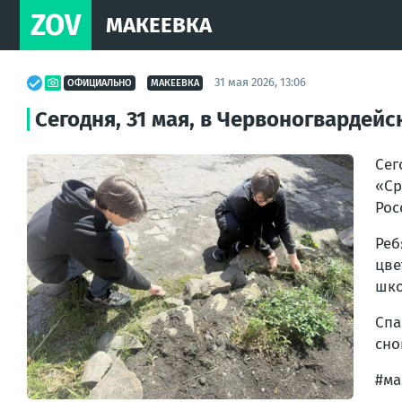
ZOV
МАКЕЕВКА
31 мая 2026, 13:06
ОФИЦИАЛЬНО
МАКЕЕВКА
Сегодня, 31 мая, в Червоногварде
Сег
«Ср
Рос
Реб
цве
шко
Спа
сно
#ма