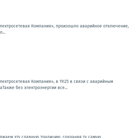
лектросетевая Компания», произошло аварийное отключение,
...
ктросетевая Компания», в 19:25 в связи с аварийным
аТакже без электроэнергии все...
лжаем эту славную традицию, сохраняя ту самую