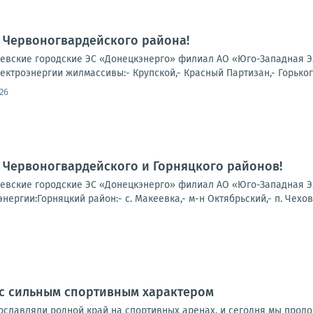
 Червоногвардейского района!
вские городские ЭС «Донецкэнерго» филиал АО «Юго-Западная Э
лектроэнергии жилмассивы:- Крупской,- Красный Партизан,- Горького
26
 Червоногвардейского и Горняцкого районов!
вские городские ЭС «Донецкэнерго» филиал АО «Юго-Западная Эле
нергии:Горняцкий район:- с. Макеевка,- м-н Октябрьский,- п. Чехов
 с сильным спортивным характером
ославляли родной край на спортивных аренах, и сегодня мы продо