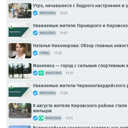
Утро, начавшееся с бодрого настроения и у
12:21
МАКЕЕВКА
Уважаемые жители Горняцкого и Кировско
11:57
МАКЕЕВКА
Наталья Никонорова: Обзор главных новос
11:33
ОФИЦ.
Макеевка — город с сильным спортивным 
11:27
МАКЕЕВКА
Уважаемые жители Червоногвардейского 
11:26
МАКЕЕВКА
8 августа жители Кировского района стал
жильцов
11:11
МАКЕЕВКА
Всероссийская соседская зарядка: как жи