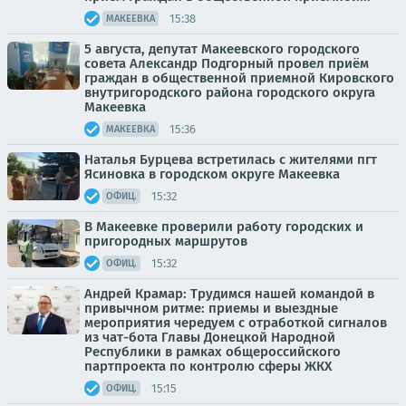
15:38
МАКЕЕВКА
5 августа, депутат Макеевского городского
совета Александр Подгорный провел приём
граждан в общественной приемной Кировского
внутригородского района городского округа
Макеевка
15:36
МАКЕЕВКА
Наталья Бурцева встретилась с жителями пгт
Ясиновка в городском округе Макеевка
15:32
ОФИЦ.
В Макеевке проверили работу городских и
пригородных маршрутов
15:32
ОФИЦ.
Андрей Крамар: Трудимся нашей командой в
привычном ритме: приемы и выездные
мероприятия чередуем с отработкой сигналов
из чат-бота Главы Донецкой Народной
Республики в рамках общероссийского
партпроекта по контролю сферы ЖКХ
15:15
ОФИЦ.