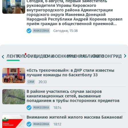
Сегодня, 6 августа, первый заместитель
руководителя Управы Кировского
внутригородского района Администрации
городского округа Макеевка Донецкой
Народной Республики Андрей Коренев провел
приём граждан в общественной приемной...
Сегодня, 15:38
МАКЕЕВКА
ЛЕНТА
ТОП
ОФИЦ.
ВИДЕО
СМИ
ВОЕНКОРЫ
МНЕНИЯ
ПАБЛИКИ
ФОТО
ЛОНГРИДЫ
«Есть трехочковый»: в ДНР стали известны
лучшие команды по баскетболу 33
20:33
СМИ
В районе участились случаи засоров
канализационных сетей, вызванные
попаданием в трубы посторонних предметов
18:14
МАКЕЕВКА
Вниманию жителей жилого массива Бажанова!
18:12
МАКЕЕВКА