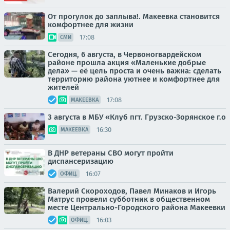
От прогулок до заплыва!. Макеевка становится
комфортнее для жизни
17:08
СМИ
Сегодня, 6 августа, в Червоногвардейском
районе прошла акция «Маленькие добрые
дела» — её цель проста и очень важна: сделать
территорию района уютнее и комфортнее для
жителей
17:08
МАКЕЕВКА
3 августа в МБУ «Клуб пгт. Грузско-Зорянское г.о
16:30
МАКЕЕВКА
В ДНР ветераны СВО могут пройти
диспансеризацию
16:07
ОФИЦ.
Валерий Скороходов, Павел Минаков и Игорь
Матрус провели субботник в общественном
месте Центрально-Городского района Макеевки
16:03
ОФИЦ.