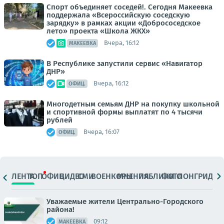
Спорт объединяет соседей!. Сегодня Макеевка
поддержала «Всероссийскую соседскую
зарядку» в рамках акции «Добрососедское
лето» проекта «Школа ЖКХ»
Вчера, 16:12
МАКЕЕВКА
В Республике запустили сервис «Навигатор
ДНР»
Вчера, 16:12
ОФИЦ.
Многодетным семьям ДНР на покупку школьной
и спортивной формы выплатят по 4 тысячи
рублей
Вчера, 16:07
ОФИЦ.
ЛЕНТА
ТОП
ОФИЦ.
ВИДЕО
СМИ
ВОЕНКОРЫ
МНЕНИЯ
ПАБЛИКИ
ФОТО
ЛОНГРИДЫ
Уважаемые жители Центрально-Городского
района!
09:12
МАКЕЕВКА