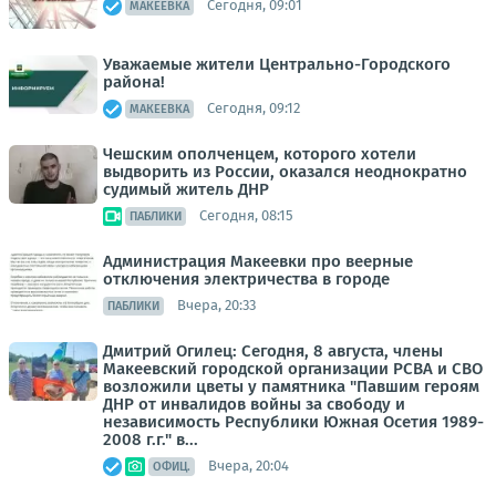
Сегодня, 09:01
МАКЕЕВКА
Уважаемые жители Центрально-Городского
района!
Сегодня, 09:12
МАКЕЕВКА
Чешским ополченцем, которого хотели
выдворить из России, оказался неоднократно
судимый житель ДНР
Сегодня, 08:15
ПАБЛИКИ
Администрация Макеевки про веерные
отключения электричества в городе
Вчера, 20:33
ПАБЛИКИ
Дмитрий Огилец: Сегодня, 8 августа, члены
Макеевский городской организации РСВА и СВО
возложили цветы у памятника "Павшим героям
ДНР от инвалидов войны за свободу и
независимость Республики Южная Осетия 1989-
2008 г.г." в...
Вчера, 20:04
ОФИЦ.