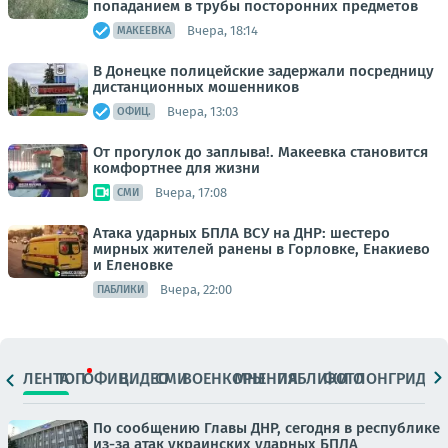
попаданием в трубы посторонних предметов
Вчера, 18:14
МАКЕЕВКА
В Донецке полицейские задержали посредницу
дистанционных мошенников
Вчера, 13:03
ОФИЦ.
От прогулок до заплыва!. Макеевка становится
комфортнее для жизни
Вчера, 17:08
СМИ
Атака ударных БПЛА ВСУ на ДНР: шестеро
мирных жителей ранены в Горловке, Енакиево
и Еленовке
Вчера, 22:00
ПАБЛИКИ
ЛЕНТА
ТОП
ОФИЦ.
ВИДЕО
СМИ
ВОЕНКОРЫ
МНЕНИЯ
ПАБЛИКИ
ФОТО
ЛОНГРИДЫ
По сообщению Главы ДНР, сегодня в республике
из-за атак украинских ударных БПЛА