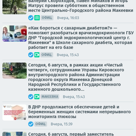
Валерий Скороходов, Павел Минаков и Игорь
Матрус провели субботник в общественном
месте Центрально-Городского района Макеевки
Вчера, 16:03
ОФИЦ.
«Как бороться с сахарным диабетом?» —
помогают разобраться врачиэндокринологи ГБУ
ДНР "Городской эндокринологический центр г.
Макеевки" в Школе сахарного диабета, которая
работает на его базе
Вчера, 15:43
ОФИЦ.
Сегодня, 6 августа, в рамках акции «Чистый
четверг», сотрудниками Управы Кировского
внутригородского района Администрации
городского округа Макеевка Донецкой
Народной Республики и Государственного
казенного дошкольного...
Вчера, 15:43
МАКЕЕВКА
В ДНР продолжается обеспечение детей и
беременных женщин системами непрерывного
мониторинга глюкозы
Вчера, 15:39
ОФИЦ.
Сегодня, 6 августа, первый заместитель