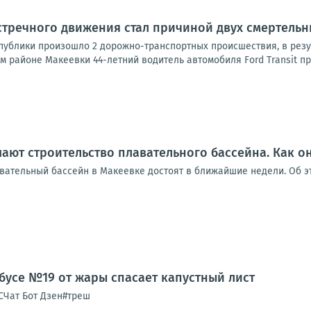
стречного движения стал причиной двух смертельн
спублики произошло 2 дорожно-транспортных происшествия, в резу
 районе Макеевки 44-летний водитель автомобиля Ford Transit пр
ают строительство плавательного бассейна. Как он
авательный бассейн в Макеевке достоят в ближайшие недели. Об эт
бусе №19 от жары спасает капустный лист
Чат Бот Дзен#треш