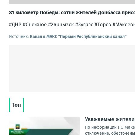
81 километр Победы: сотни жителей Донбасса присо
#ДНР #Снежное #Харцызск #Зугрэс #Торез #Макеев
Источник:
Канал в МАКС "Первый Республиканский канал"
Топ
Уважаемые жители
По информации ПО Макее
отключение, обесточены 34