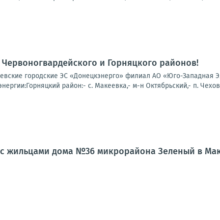
 Червоногвардейского и Горняцкого районов!
вские городские ЭС «Донецкэнерго» филиал АО «Юго-Западная Эле
нергии:Горняцкий район:- с. Макеевка,- м-н Октябрьский,- п. Чехов
л с жильцами дома №36 микрорайона Зеленый в Ма