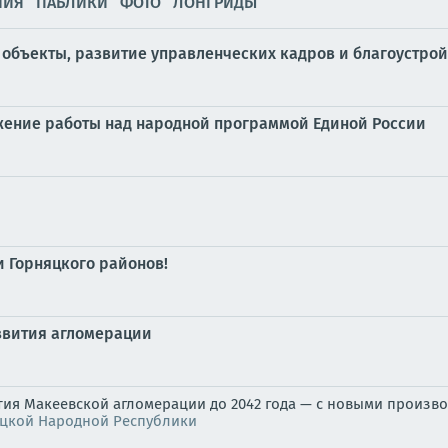
НИЯ
ПАБЛИКИ
ФОТО
ЛОНГРИДЫ
объекты, развитие управленческих кадров и благоустрой
жение работы над народной программой Единой России
 Горняцкого районов!
азвития агломерации
ия Макеевской агломерации до 2042 года — с новыми произ
ецкой Народной Республики