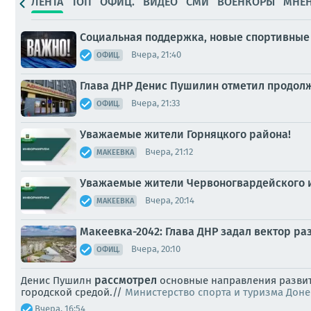
ЛЕНТА
ТОП
ОФИЦ.
ВИДЕО
СМИ
ВОЕНКОРЫ
МНЕ
Социальная поддержка, новые спортивные 
Вчера, 21:40
ОФИЦ.
Глава ДНР Денис Пушилин отметил продол
Вчера, 21:33
ОФИЦ.
Уважаемые жители Горняцкого района!
Вчера, 21:12
МАКЕЕВКА
Уважаемые жители Червоногвардейского и
Вчера, 20:14
МАКЕЕВКА
Макеевка-2042: Глава ДНР задал вектор р
Вчера, 20:10
ОФИЦ.
рассмотрел
Денис Пушилн
основные направления развит
городской средой.//
Министерство спорта и туризма Дон
Вчера, 16:54