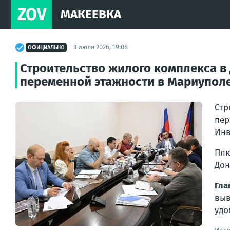
ZOV
МАКЕЕВКА
3 июля 2026, 19:08
ОФИЦИАЛЬНО
Строительство жилого комплекса в 
переменной этажности в Мариупол
Стр
пер
Инв
Плю
Дон
Гла
выв
удо