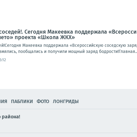
соседей!. Сегодня Макеевка поддержала «Всеросси
лето» проекта «Школа ЖКХ»
ей!Сегодня Макеевка поддержала «Всероссийскую соседскую заря
змялись, пообщались и получили мощный заряд бодрости!Главная..
6:12
НИЯ
ПАБЛИКИ
ФОТО
ЛОНГРИДЫ
 района!