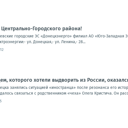
 Центрально-Городского района!
вские городские ЭС «Донецкэнерго» филиал АО «Юго-Западная Э
роэнергии:- ул. Донецкая,- ул. Ленина,- 28...
12
м, которого хотели выдворить из России, оказал
цка занялись ситуацией «иностранца» после резонанса его истори
алось связаться с родственником «чеха» Олега Кристича. Он расск
5