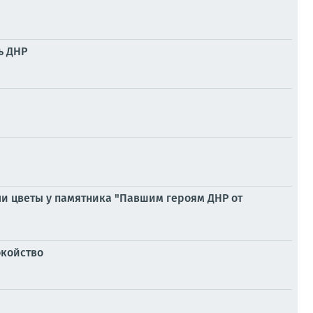
ь ДНР
ли цветы у памятника "Павшим героям ДНР от
окойство