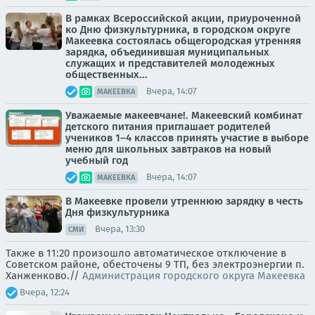
В рамках Всероссийской акции, приуроченной
ко Дню физкультурника, в городском округе
Макеевка состоялась общегородская утренняя
зарядка, объединившая муниципальных
служащих и представителей молодежных
общественных...
Вчера, 14:07
МАКЕЕВКА
Уважаемые макеевчане!. Макеевский комбинат
детского питания приглашает родителей
учеников 1–4 классов принять участие в выборе
меню для школьных завтраков на новый
учебный год
Вчера, 14:07
МАКЕЕВКА
В Макеевке провели утреннюю зарядку в честь
Дня физкультурника
Вчера, 13:30
СМИ
Также в 11:20 произошло автоматическое отключение в
Советском районе, обесточены 9 ТП, без электроэнергии п.
Ханженково.//
Администрация городского округа Макеевка
Вчера, 12:24