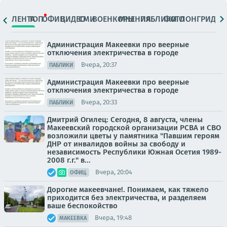
ЛЕНТА
ТОП
ОФИЦ.
ВИДЕО
СМИ
ВОЕНКОРЫ
МНЕНИЯ
ПАБЛИКИ
ФОТО
ЛОНГРИДЫ
Администрация Макеевки про веерные
отключения электричества в городе
Вчера, 20:37
ПАБЛИКИ
Администрация Макеевки про веерные
отключения электричества в городе
Вчера, 20:33
ПАБЛИКИ
Дмитрий Огилец: Сегодня, 8 августа, члены
Макеевский городской организации РСВА и СВО
возложили цветы у памятника "Павшим героям
ДНР от инвалидов войны за свободу и
независимость Республики Южная Осетия 1989-
2008 г.г." в...
Вчера, 20:04
ОФИЦ.
Дорогие макеевчане!. Понимаем, как тяжело
приходится без электричества, и разделяем
ваше беспокойство
Вчера, 19:48
МАКЕЕВКА