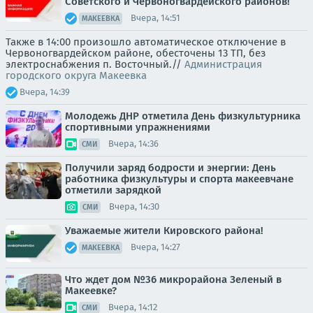
Советского и Червоногвардейского районов!
Вчера, 14:51
МАКЕЕВКА
Также в 14:00 произошло автоматическое отключение в
Червоногвардейском районе, обесточены 13 ТП, без
электроснабжения п. Восточный.//
Администрация
городского округа Макеевка
Вчера, 14:39
Молодежь ДНР отметила День физкультурника
спортивными упражнениями
Вчера, 14:36
СМИ
Получили заряд бодрости и энергии: День
работника физкультуры и спорта макеевчане
отметили зарядкой
Вчера, 14:30
СМИ
Уважаемые жители Кировского района!
Вчера, 14:27
МАКЕЕВКА
Что ждет дом №36 микрорайона Зеленый в
Макеевке?
Вчера, 14:12
СМИ