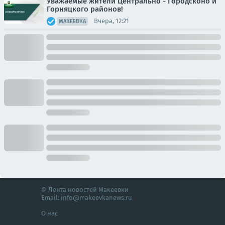
Уважаемые жители Центрально - Городсконо и
Горняцкого районов!
Вчера, 12:21
МАКЕЕВКА
© Лента новостей Макеевки
Email:
info@makeevkanews.ru
О нас