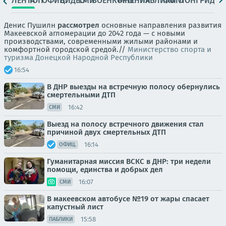
ЛЕНТА
ТОП
ОФИЦ.
ВИДЕО
СМИ
ВОЕНКОРЫ
МНЕНИЯ
ПАБЛИКИ
ФОТО
ЛОНГРИДЫ
Денис Пушилн
рассмотрел
основные направления развития
Макеевской агломерации до 2042 года — с новыми
производствами, современными жилыми районами и
комфортной городской средой.//
Министерство спорта и
туризма Донецкой Народной Республики
16:54
В ДНР выезды на встречную полосу обернулись
смертельными ДТП
16:42
СМИ
Выезд на полосу встречного движения стал
причиной двух смертельных ДТП
16:14
ОФИЦ.
Гуманитарная миссия ВСКС в ДНР: три недели
помощи, единства и добрых дел
16:07
СМИ
В макеевском автобусе №19 от жары спасает
капустный лист
15:58
ПАБЛИКИ