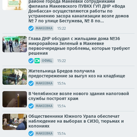
районе города Макеевки сотрудниками
филиала Макеевского ПУВКХ ГУП ДНР «Вода
Донбасса» осуществляются работы по
устранению засора канализации возле домов
№ 7 по улице Бестужева, № 8 по...
15:22
МАКЕЕВКА
Глава ДНР обсудил с жильцами дома №36
микрорайона Зеленый в Макеевке
первоочередные проблемы, которые требуют
решения
15:22
ОФИЦ.
Жительница Бредов получила
предостережение за выгул коз на кладбище
15:14
МАКЕЕВКА
В Челябинске возле нового здания налоговой
службы построят храм
15:14
МАКЕЕВКА
Общественники Южного Урала обеспечат
наблюдение на выборах в СИЗО, тюрьмах и
колониях
15:14
МАКЕЕВКА