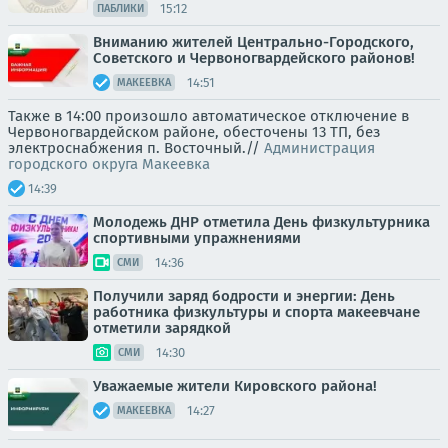
15:12
ПАБЛИКИ
Вниманию жителей Центрально-Городского,
Советского и Червоногвардейского районов!
14:51
МАКЕЕВКА
Также в 14:00 произошло автоматическое отключение в
Червоногвардейском районе, обесточены 13 ТП, без
электроснабжения п. Восточный.//
Администрация
городского округа Макеевка
14:39
Молодежь ДНР отметила День физкультурника
спортивными упражнениями
14:36
СМИ
Получили заряд бодрости и энергии: День
работника физкультуры и спорта макеевчане
отметили зарядкой
14:30
СМИ
Уважаемые жители Кировского района!
14:27
МАКЕЕВКА