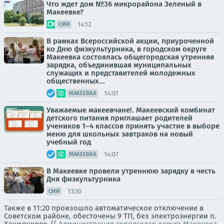
Что ждет дом №36 микрорайона Зеленый в
Макеевке?
14:12
СМИ
В рамках Всероссийской акции, приуроченной
ко Дню физкультурника, в городском округе
Макеевка состоялась общегородская утренняя
зарядка, объединившая муниципальных
служащих и представителей молодежных
общественных...
14:07
МАКЕЕВКА
Уважаемые макеевчане!. Макеевский комбинат
детского питания приглашает родителей
учеников 1–4 классов принять участие в выборе
меню для школьных завтраков на новый
учебный год
14:07
МАКЕЕВКА
В Макеевке провели утреннюю зарядку в честь
Дня физкультурника
13:30
СМИ
Также в 11:20 произошло автоматическое отключение в
Советском районе, обесточены 9 ТП, без электроэнергии п.