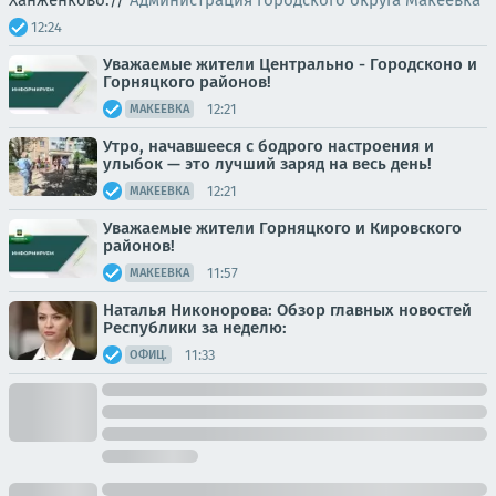
Ханженково.//
Администрация городского округа Макеевка
12:24
Уважаемые жители Центрально - Городсконо и
Горняцкого районов!
12:21
МАКЕЕВКА
Утро, начавшееся с бодрого настроения и
улыбок — это лучший заряд на весь день!
12:21
МАКЕЕВКА
Уважаемые жители Горняцкого и Кировского
районов!
11:57
МАКЕЕВКА
Наталья Никонорова: Обзор главных новостей
Республики за неделю:
11:33
ОФИЦ.