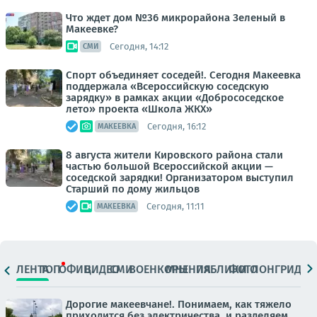
Что ждет дом №36 микрорайона Зеленый в
Макеевке?
Сегодня, 14:12
СМИ
Спорт объединяет соседей!. Сегодня Макеевка
поддержала «Всероссийскую соседскую
зарядку» в рамках акции «Добрососедское
лето» проекта «Школа ЖКХ»
Сегодня, 16:12
МАКЕЕВКА
8 августа жители Кировского района стали
частью большой Всероссийской акции —
соседской зарядки! Организатором выступил
Старший по дому жильцов
Сегодня, 11:11
МАКЕЕВКА
ЛЕНТА
ТОП
ОФИЦ.
ВИДЕО
СМИ
ВОЕНКОРЫ
МНЕНИЯ
ПАБЛИКИ
ФОТО
ЛОНГРИДЫ
Дорогие макеевчане!. Понимаем, как тяжело
приходится без электричества, и разделяем