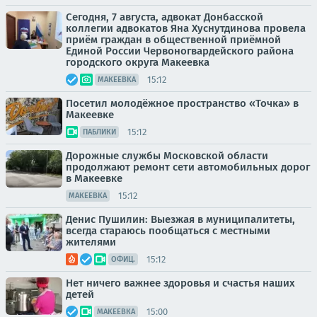
Сегодня, 7 августа, адвокат Донбасской
коллегии адвокатов Яна Хуснутдинова провела
приём граждан в общественной приёмной
Единой России Червоногвардейского района
городского округа Макеевка
15:12
МАКЕЕВКА
Посетил молодёжное пространство «Точка» в
Макеевке
15:12
ПАБЛИКИ
Дорожные службы Московской области
продолжают ремонт сети автомобильных дорог
в Макеевке
15:12
МАКЕЕВКА
Денис Пушилин: Выезжая в муниципалитеты,
всегда стараюсь пообщаться с местными
жителями
15:12
ОФИЦ.
Нет ничего важнее здоровья и счастья наших
детей
15:00
МАКЕЕВКА