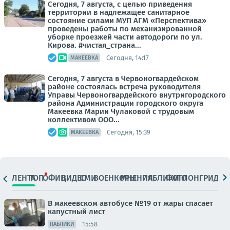
Сегодня, 7 августа, с целью приведения
территории в надлежащее санитарное
состояние силами МУП АГМ «Перспектива»
проведены работы по механизированной
уборке проезжей части автодороги по ул.
Кирова. #чистая_страна...
Сегодня, 14:17
МАКЕЕВКА
Сегодня, 7 августа в Червоногвардейском
районе состоялась встреча руководителя
Управы Червоногвардейского внутригородского
района Администрации городского округа
Макеевка Марии Чулаковой с трудовым
коллективом ООО...
Сегодня, 15:39
МАКЕЕВКА
ЛЕНТА
ТОП
ОФИЦ.
ВИДЕО
СМИ
ВОЕНКОРЫ
МНЕНИЯ
ПАБЛИКИ
ФОТО
ЛОНГРИДЫ
В макеевском автобусе №19 от жары спасает
капустный лист
15:58
ПАБЛИКИ