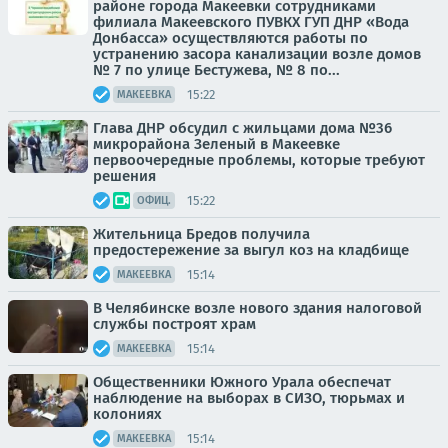
районе города Макеевки сотрудниками
филиала Макеевского ПУВКХ ГУП ДНР «Вода
Донбасса» осуществляются работы по
устранению засора канализации возле домов
№ 7 по улице Бестужева, № 8 по...
15:22
МАКЕЕВКА
Глава ДНР обсудил с жильцами дома №36
микрорайона Зеленый в Макеевке
первоочередные проблемы, которые требуют
решения
15:22
ОФИЦ.
Жительница Бредов получила
предостережение за выгул коз на кладбище
15:14
МАКЕЕВКА
В Челябинске возле нового здания налоговой
службы построят храм
15:14
МАКЕЕВКА
Общественники Южного Урала обеспечат
наблюдение на выборах в СИЗО, тюрьмах и
колониях
15:14
МАКЕЕВКА